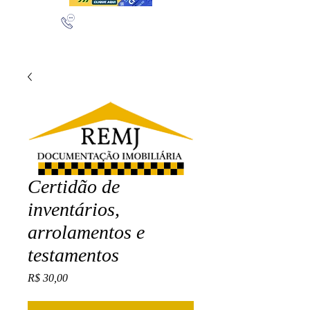
(11) 97432-4565
(11) 95277-3624
Certidão de
inventários,
arrolamentos e
testamentos
Preço
R$ 30,00