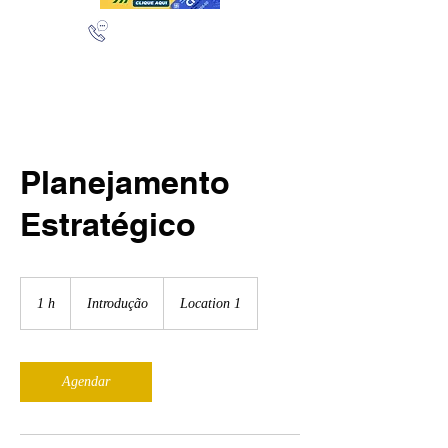
(11) 97432-4565
(11) 95277-3624
Planejamento
Estratégico
Introdução
1 h
1
Introdução
Location 1
Agendar